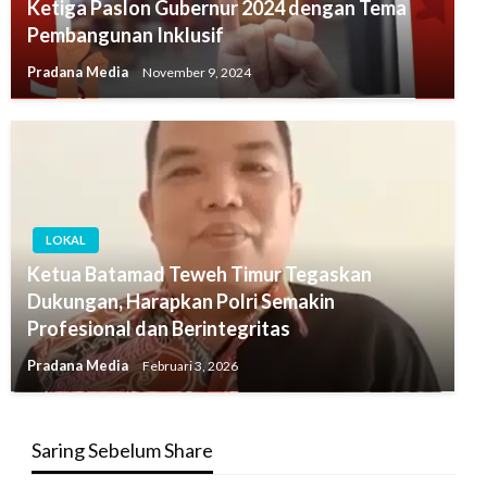
Ketiga Paslon Gubernur 2024 dengan Tema
Pembangunan Inklusif
Pradana Media
November 9, 2024
LOKAL
Ketua Batamad Teweh Timur Tegaskan
Dukungan, Harapkan Polri Semakin
Profesional dan Berintegritas
Pradana Media
Februari 3, 2026
Saring Sebelum Share