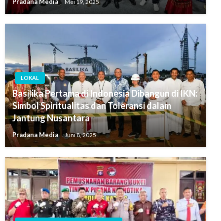
Pradana Media
Mei 19, 2025
LOKAL
Basilika Pertama di Indonesia Dibangun di IKN:
Simbol Spiritualitas dan Toleransi dalam
Jantung Nusantara
Pradana Media
Juni 8, 2025