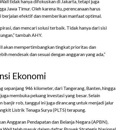
ll tidak hanya difokuskan di Jakarta, tetapi juga
gga Jawa Timur. Oleh karena itu, perencanaan harus
 berjalan efektif dan memberikan manfaat optimal.
asi, dan mencari solusi terbaik. Tidak hanya dari sisi
gkungan,” tambah AHY.
ll akan mempertimbangkan tingkat prioritas dan
ebih mendesak dan sesuai dengan anggaran yang ada,”
ensi Ekonomi
g sepanjang 946 kilometer, dari Tangerang, Banten, hingga
i juga membuka peluang investasi yang besar. Selain
 banjir rob, tanggul ini juga dirancang untuk menjadi jalur
ngkit Listrik Tenaga Surya (PLTS) terapung.
lkan Anggaran Pendapatan dan Belanja Negara (APBN),
Sea Wall telah masuk dalam daftar Proyek Strategis Nasional