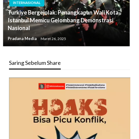
INTERNASIONAL
Turkiye Bergejolak: Penangkapan Wali Kota
Istanbul Memicu Gelombang Demonstrasi
Nasional
Pradana Media
Maret 26, 2025
Saring Sebelum Share
Pemutar
Video