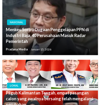
NASIONAL
Menkeu Soroti Dugaan Penggelapan PPN di
Industri Baja, 40 Perusahaan Masuk Radar
Pemerintah
Pradana Media
Januari 15, 2026
LOKAL
Pilgub Kalimantan Tengah, empat pasangan
calon yang awalnya bersaing telah mengalami
perubahan.