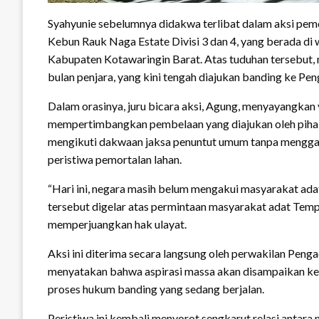
Syahyunie sebelumnya didakwa terlibat dalam aksi pemor
Kebun Rauk Naga Estate Divisi 3 dan 4, yang berada d
Kabupaten Kotawaringin Barat. Atas tuduhan tersebut,
bulan penjara, yang kini tengah diajukan banding ke Pe
Dalam orasinya, juru bicara aksi, Agung, menyayangkan v
mempertimbangkan pembelaan yang diajukan oleh pihak
mengikuti dakwaan jaksa penuntut umum tanpa menggali 
peristiwa pemortalan lahan.
“Hari ini, negara masih belum mengakui masyarakat adat
tersebut digelar atas permintaan masyarakat adat Tem
memperjuangkan hak ulayat.
Aksi ini diterima secara langsung oleh perwakilan Peng
menyatakan bahwa aspirasi massa akan disampaikan kep
proses hukum banding yang sedang berjalan.
Peristiwa ini kembali menyorot sengkarut relasi antara