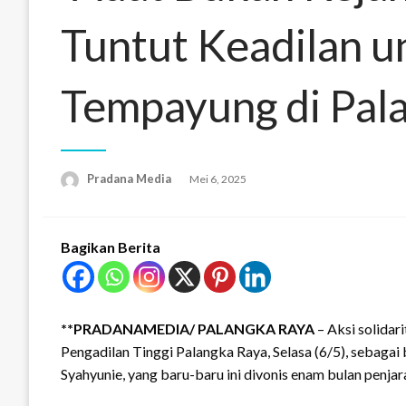
Tuntut Keadilan 
Tempayung di Pal
Pradana Media
Mei 6, 2025
Bagikan Berita
**PRADANAMEDIA/
PALANGKA RAYA
– Aksi solidar
Pengadilan Tinggi Palangka Raya, Selasa (6/5), sebag
Syahyunie, yang baru-baru ini divonis enam bulan penja