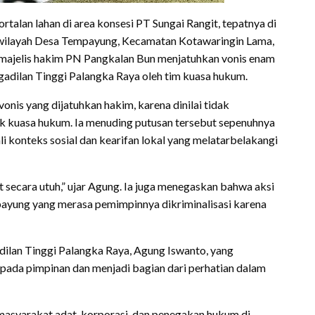
talan lahan di area konsesi PT Sungai Rangit, tepatnya di
i wilayah Desa Tempayung, Kecamatan Kotawaringin Lama,
 majelis hakim PN Pangkalan Bun menjatuhkan vonis enam
ngadilan Tinggi Palangka Raya oleh tim kuasa hukum.
onis yang dijatuhkan hakim, karena dinilai tidak
 kuasa hukum. Ia menuding putusan tersebut sepenuhnya
konteks sosial dan kearifan lokal yang melatarbelakangi
 secara utuh,” ujar Agung. Ia juga menegaskan bahwa aksi
payung yang merasa pemimpinnya dikriminalisasi karena
adilan Tinggi Palangka Raya, Agung Iswanto, yang
ada pimpinan dan menjadi bagian dari perhatian dalam
 masyarakat adat, korporasi, dan penegakan hukum di