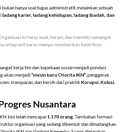
ukan hanya soal tugas administratif, melainkan sebuah
ai
ladang karier, ladang kehidupan, ladang ibadah, dan
 Organisasi ini harus kuat, berani, dan memiliki semangat
ana setiap unit harus mampu memberikan kontribusi
angat kerja tim dan kepekaan sosial menjadi pondasi
ng akan menjadi
“mesin baru Otorita IKN”
, penggerak
sien, transparan, dan bersih dari praktik
Korupsi, Kolusi,
 Progres Nusantara
IKN kini telah mencapai
1.170 orang
. Tambahan formasi
struktur organisasi yang sedang dibentuk dan dimatangkan.
r Otorita IKN dan Gedung Kemenko 3 yang digunakan