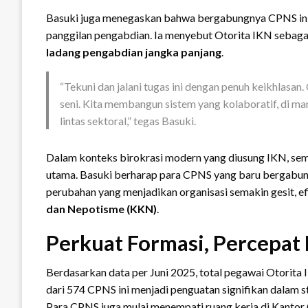
Basuki juga menegaskan bahwa bergabungnya CPNS ini b
panggilan pengabdian. Ia menyebut Otorita IKN sebag
ladang pengabdian jangka panjang
.
“Tekuni dan jalani tugas ini dengan penuh keikhlasan.
seni. Kita membangun sistem yang kolaboratif, di m
lintas sektoral,” tegas Basuki.
Dalam konteks birokrasi modern yang diusung IKN, sem
utama. Basuki berharap para CPNS yang baru bergabu
perubahan yang menjadikan organisasi semakin gesit, efi
dan Nepotisme (KKN)
.
Perkuat Formasi, Percepat
Berdasarkan data per Juni 2025, total pegawai Otorita 
dari 574 CPNS ini menjadi penguatan signifikan dalam 
Para CPNS juga mulai menempati ruang kerja di Kanto