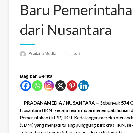
Baru Pemerintaha
dari Nusantara
Pradana Media
Juli 7, 2025
Bagikan Berita
**PRADANAMEDIA /
NUSANTARA —
Sebanyak
574 C
Nusantara (IKN) secara resmi mulai menempati hunian di
Pemerintahan (KIPP) IKN. Kedatangan mereka menanda
(SDM) yang menjadi tulang punggung birokrasi IKN, se
sebagai pusat pemerintahan masa depan Indonesia.